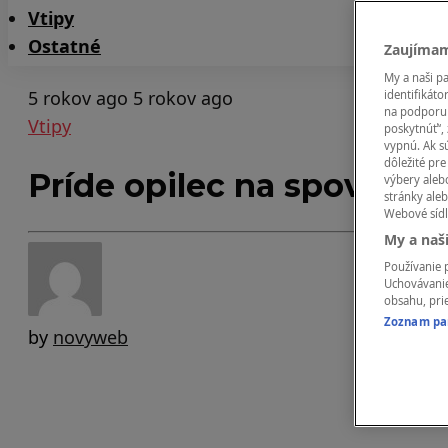
Vtipy
Ostatné
Zaujímam
My a naši p
5 rokov ago
5 rokov ago
identifikáto
na podporu 
Vtipy
poskytnúť“, 
vypnú. Ak sú
dôležité pr
Príde opilec na spoveď… 
výbery alebo
stránky aleb
Webové sídl
My a naš
Používanie p
Uchovávanie
obsahu, prie
Zoznam par
by
novyweb