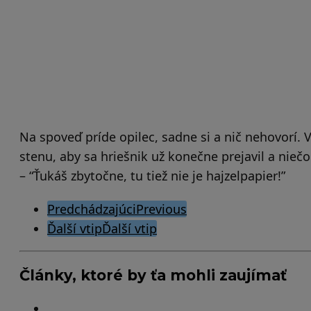
Na spoveď príde opilec, sadne si a nič nehovorí. Ve
stenu, aby sa hriešnik už konečne prejavil a niečo
– “Ťukáš zbytočne, tu tiež nie je hajzelpapier!”
Post
Predchádzajúci
Previous
Ďalší vtip
Ďalší vtip
Pagination
Články, ktoré by ťa mohli zaujímať