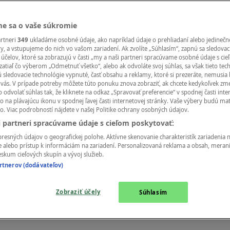
e sa o vaše súkromie
artneri
349
ukladáme osobné údaje, ako napríklad údaje o prehliadaní alebo jedinečn
ry, a vstupujeme do nich vo vašom zariadení. Ak zvolíte „Súhlasím“, zapnú sa sledovac
účelov, ktoré sa zobrazujú v časti „my a naši partneri spracúvame osobné údaje s ci
zatiaľ čo výberom „Odmetnuť všetko“, alebo ak odvoláte svoj súhlas, sa však tieto tec
 sledovacie technológie vypnuté, časť obsahu a reklamy, ktoré si prezeráte, nemusia 
e vás. V prípade potreby môžete túto ponuku znova zobraziť, ak chcete kedykoľvek zme
(TOP VTIP)
 odvolať súhlas tak, že kliknete na odkaz „Spravovať preferencie“ v spodnej časti inte
o na plávajúcu ikonu v spodnej ľavej časti internetovej stránky. Vaše výbery budú ma
o. Viac podrobností nájdete v našej Politike ochrany osobných údajov.
i partneri spracúvame údaje s cieľom poskytovať:
resných údajov o geografickej polohe. Aktívne skenovanie charakteristík zariadenia na
 alebo prístup k informáciám na zariadení. Personalizovaná reklama a obsah, meran
skum cieľových skupín a vývoj služieb.
tnerov (dodávateľov)
Zobraziť účely
Súhlasím