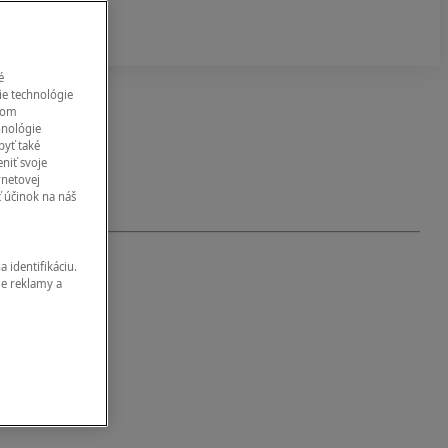
é
ie technológie
eľom
hnológie
byť také
niť svoje
rnetovej
ť účinok na náš
 identifikáciu.
ie reklamy a