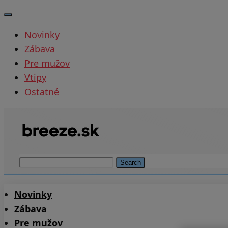
Novinky
Zábava
Pre mužov
Vtipy
Ostatné
Search
Novinky
Zábava
Pre mužov