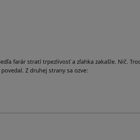
dľa farár stratí trpezlivosť a zľahka zakašle. Nič. Tr
 povedal. Z druhej strany sa ozve: