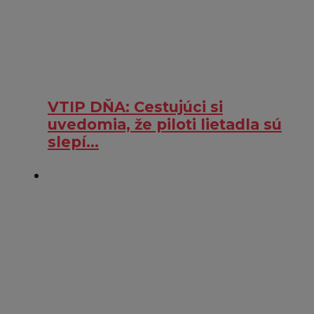
VTIP DŇA: Cestujúci si
uvedomia, že piloti lietadla sú
slepí…