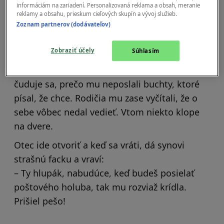
informáciám na zariadení. Personalizovaná reklama a obsah, meranie
reklamy a obsahu, prieskum cieľových skupín a vývoj služieb.
Zoznam partnerov (dodávateľov)
Syn ide na vojnu, tak mu otec dá poštového
Zobraziť účely
Súhlasím
holuba, aby mohol poslať správu domov. Po
troch mesiacoch sa syn dostane domov a
čuduje sa, prečo mu neposlali buchty, ktoré
písal, že chce. Rodičia mu zase vyčítali, že o
sebe vôbec nedal vedieť. Vtom niekto klope
na dvere.
Otec ide otvoriť a keď sa vráti, dá synovi
strašnú facku a vraví:
– Ty hlupák, nabudúce, keď budeš posielať
poštového holuba, tak mu rozviaž krídla.
Prišiel pešo!