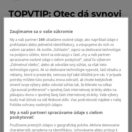
TOPVTIP: Otec dá synovi
facku, lebo neposlal
Zaujímame sa o vaše súkromie
žiadny list z vojny…
My a naši partneri
349
ukladáme osobné údaje, ako napríklad údaje o
prehliadaní alebo jedinečné identifikátory, a vstupujeme do nich vo
vašom zariadení. Ak zvolíte „Súhlasím“, zapnú sa sledovacie technológie
na podporu účelov, ktoré sa zobrazujú v časti „my a naši partneri
spracúvame osobné údaje s cieľom poskytnúť“, zatiaľ čo výberom
„Odmetnuť všetko“, alebo ak odvoláte svoj súhlas, sa však tieto
technológie vypnú. Ak sú sledovacie technológie vypnuté, časť obsahu a
reklamy, ktoré si prezeráte, nemusia byť také dôležité pre vás. V prípade
by
turner123
potreby môžete túto ponuku znova zobraziť, ak chcete kedykoľvek
zmeniť svoje výbery alebo odvolať súhlas tak, že kliknete na odkaz
„Spravovať preferencie“ v spodnej časti internetovej stránky alebo na
plávajúcu ikonu v spodnej ľavej časti internetovej stránky. Vaše výbery
budú mať účinok na náš Webové sídlo. Viac podrobností nájdete v našej
Politike ochrany osobných údajov.
My a naši partneri spracúvame údaje s cieľom
poskytovať:
Používanie presných údajov o geografickej polohe. Aktívne skenovanie
charakteristík zariadenia na identifikáciu. Uchovávanie alebo prístup k