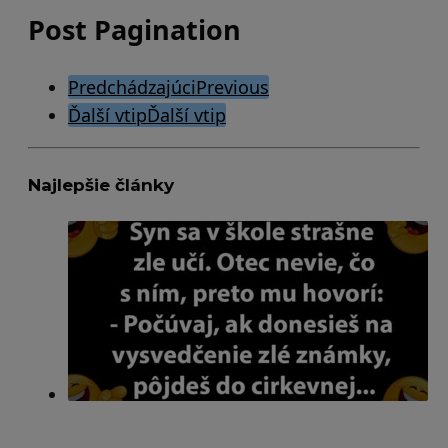
Post Pagination
Predchádzajúci
Previous
Ďalší vtip
Ďalší vtip
Najlepšie články