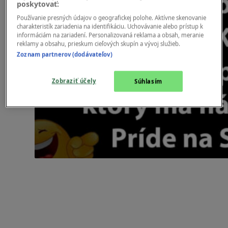
poskytovať:
Používanie presných údajov o geografickej polohe. Aktívne skenovanie
charakteristík zariadenia na identifikáciu. Uchovávanie alebo prístup k
informáciám na zariadení. Personalizovaná reklama a obsah, meranie
reklamy a obsahu, prieskum cieľových skupín a vývoj služieb.
Zoznam partnerov (dodávateľov)
Zobraziť účely
Súhlasím