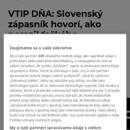
VTIP DŇA: Slovenský
zápasník hovorí, ako
porazil ťažkého
cudzinca…
Zaujímame sa o vaše súkromie
My a naši partneri
349
ukladáme osobné údaje, ako napríklad údaje o
prehliadaní alebo jedinečné identifikátory, a vstupujeme do nich vo
vašom zariadení. Ak zvolíte „Súhlasím“, zapnú sa sledovacie technológie
na podporu účelov, ktoré sa zobrazujú v časti „my a naši partneri
spracúvame osobné údaje s cieľom poskytnúť“, zatiaľ čo výberom
„Odmetnuť všetko“, alebo ak odvoláte svoj súhlas, sa však tieto
technológie vypnú. Ak sú sledovacie technológie vypnuté, časť obsahu a
by
turner123
reklamy, ktoré si prezeráte, nemusia byť také dôležité pre vás. V prípade
potreby môžete túto ponuku znova zobraziť, ak chcete kedykoľvek
zmeniť svoje výbery alebo odvolať súhlas tak, že kliknete na odkaz
„Spravovať preferencie“ v spodnej časti internetovej stránky alebo na
plávajúcu ikonu v spodnej ľavej časti internetovej stránky. Vaše výbery
budú mať účinok na náš Webové sídlo. Viac podrobností nájdete v našej
Politike ochrany osobných údajov.
My a naši partneri spracúvame údaje s cieľom