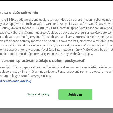
e sa o vaše súkromie
artneri
349
ukladáme osobné údaje, ako napríklad údaje o prehliadaní alebo jedinečn
ry, a vstupujeme do nich vo vašom zariadení. Ak zvolíte „Súhlasím“, zapnú sa sledovac
účelov, ktoré sa zobrazujú v časti „my a naši partneri spracúvame osobné údaje s ci
zatiaľ čo výberom „Odmetnuť všetko“, alebo ak odvoláte svoj súhlas, sa však tieto tec
 sledovacie technológie vypnuté, časť obsahu a reklamy, ktoré si prezeráte, nemusia 
pomstí motorkárom.. (VTIP
e vás. V prípade potreby môžete túto ponuku znova zobraziť, ak chcete kedykoľvek zme
 odvolať súhlas tak, že kliknete na odkaz „Spravovať preferencie“ v spodnej časti inte
o na plávajúcu ikonu v spodnej ľavej časti internetovej stránky. Vaše výbery budú ma
o. Viac podrobností nájdete v našej Politike ochrany osobných údajov.
i partneri spracúvame údaje s cieľom poskytovať:
resných údajov o geografickej polohe. Aktívne skenovanie charakteristík zariadenia na
 alebo prístup k informáciám na zariadení. Personalizovaná reklama a obsah, meran
skum cieľových skupín a vývoj služieb.
tnerov (dodávateľov)
Zobraziť účely
Súhlasím