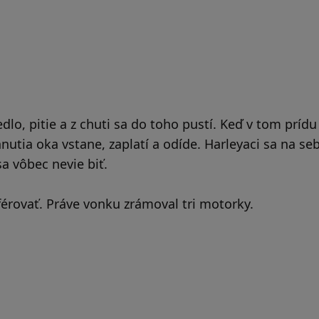
lo, pitie a z chuti sa do toho pustí. Keď v tom prídu
nutia oka vstane, zaplatí a odíde. Harleyaci sa na s
a vôbec nevie biť.
férovať. Práve vonku zrámoval tri motorky.