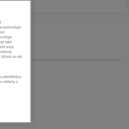
é
ie technológie
eľom
hnológie
byť také
 DŇA)
niť svoje
rnetovej
ť účinok na náš
 identifikáciu.
ie reklamy a