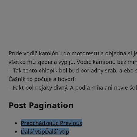
Príde vodič kamiónu do motorestu a objedná si jed
všetko mu zjedia a vypijú. Vodič kamiónu bez mih
– Tak tento chlapík bol buď poriadny srab, alebo s
Čašník to počuje a hovorí:
– Fakt bol nejaký divný. A podľa mňa ani nevie šo
Post Pagination
Predchádzajúci
Previous
Ďalší vtip
Ďalší vtip